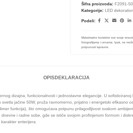
Šifra proizvoda:
F2091-5
Kategorije:
LED dekorativn
Podeli:
Maksimalno koristimo sve svoje resurs
fotografijama i cenama. Ipak, ne može
potpunosti ispravne.
OPIS
DEKLARACIJA
zajna, funkcionalnosti i jednostavne elegancije. U sofisticiranoj belo
svetla jačine 50W, pruža ravnomerno, prijatno i energetski efikasno osve
(dimer funkcija), što omogućava potpunu prilagodljivost svakom ambijen
 dnevne i radne sobe, gde se ističe svojom profinjenom formom i diskre
karakter enterijera.