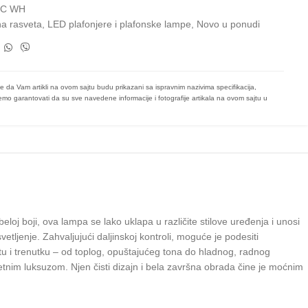
0C WH
a rasveta
,
LED plafonjere i plafonske lampe
,
Novo u ponudi
e da Vam artikli na ovom sajtu budu prikazani sa ispravnim nazivima specifikacija,
mo garantovati da su sve navedene informacije i fotografije artikala na ovom sajtu u
j boji, ova lampa se lako uklapa u različite stilove uređenja i unosi
tljenje. Zahvaljujući daljinskoj kontroli, moguće je podesiti
tu i trenutku – od toplog, opuštajućeg tona do hladnog, radnog
tnim luksuzom. Njen čisti dizajn i bela završna obrada čine je moćnim