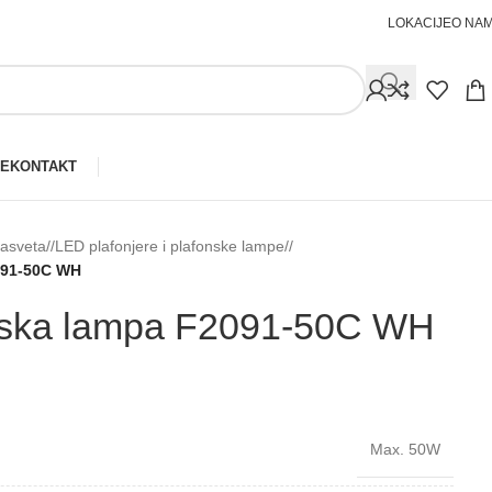
LOKACIJE
O NA
JE
KONTAKT
rasveta
/
LED plafonjere i plafonske lampe
/
91-⁠50C WH
ska lampa F2091-⁠50C WH
Max. 50W