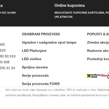
ka
Online kupovina
0H DO 16:00H
MOGUĆNOST KUPOVINE KARTICAMA, PO
UPLATNICOM.
ODABRANI PROIZVODI
POPUSTI & A
Ugradne i nadgradne spot lampe
Zimska akcij
909
 929
LED Plafonjere
Redovne akc
 80 80 919
LED visilice
Poslednji ko
80 908
Spoljna rasveta
 205 41 54
Serije proizvoda
Serija proizvoda F2405
Sve cene na ovom sajtu iskazane su u dinarima. PDV je uračunat u cenu. Maksimaln
nazivima specifikacija, fotografijama i cenama. Ipak, ne možemo garantovati da su sve na