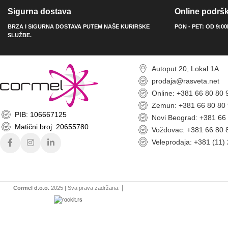
Sigurna dostava
Online podrš
BRZA I SIGURNA DOSTAVA PUTEM NAŠE KURIRSKE
PON - PET: OD 9:0
SLUŽBE.
Autoput 20, Lokal 1A
prodaja@rasveta.net
Online: +381 66 80 80 
Zemun: +381 66 80 80
PIB: 106667125
Novi Beograd: +381 66
Matični broj: 20655780
Voždovac: +381 66 80 
Veleprodaja: +381 (11)
|
Cormel d.o.o.
2025 | Sva prava zadržana.