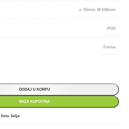
v: 55mm
,
Ø 606mm
IP20
Forma
DODAJ U KORPU
BRZA KUPOVINA
listu želja