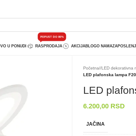
POPUST DO 80%
VO U PONUDI
RASPRODAJA
AKCIJA
BLOG
O NAMA
ZAPOSLEN
Početna
/
LED dekorativna 
LED plafonska lampa F20
LED plafon
6.200,00
RSD
JAČINA