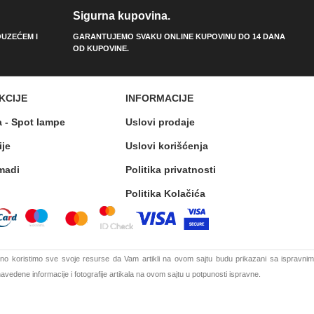
Sigurna kupovina.
UZEĆEM I
GARANTUJEMO SVAKU ONLINE KUPOVINU DO 14 DANA
OD KUPOVINE.
KCIJE
INFORMACIJE
a - Spot lampe
Uslovi prodaje
ije
Uslovi korišćenja
madi
Politika privatnosti
Politika Kolačića
o koristimo sve svoje resurse da Vam artikli na ovom sajtu budu prikazani sa ispravnim
vedene informacije i fotografije artikala na ovom sajtu u potpunosti ispravne.