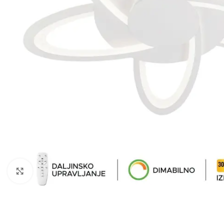
Klikni da uveličaš