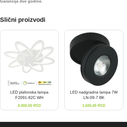
Garancija dve godine.
Slični proizvodi
LED plafonska lampa
LED nadgradna lampa 7W
F2091-⁠82C WH
LN-⁠09-⁠7 BK
8.800,00
RSD
1.600,00
RSD