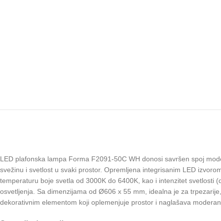
LED plafonska lampa Forma F2091-50C WH donosi savršen spoj modernog di
svežinu i svetlost u svaki prostor. Opremljena integrisanim LED izvorom 
temperaturu boje svetla od 3000K do 6400K, kao i intenzitet svetlosti 
osvetljenja. Sa dimenzijama od Ø606 x 55 mm, idealna je za trpezarije,
dekorativnim elementom koji oplemenjuje prostor i naglašava moderan 