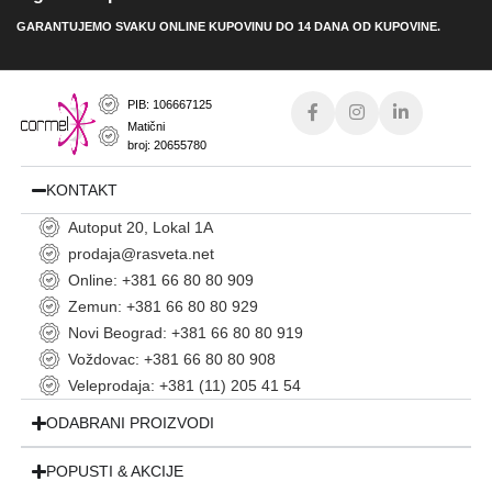
GARANTUJEMO SVAKU ONLINE KUPOVINU DO 14 DANA OD KUPOVINE.
PIB: 106667125
Matični
broj: 20655780
KONTAKT
Autoput 20, Lokal 1A
prodaja@rasveta.net
Online: +381 66 80 80 909
Zemun: +381 66 80 80 929
Novi Beograd: +381 66 80 80 919
Voždovac: +381 66 80 80 908
Veleprodaja: +381 (11) 205 41 54
ODABRANI PROIZVODI
POPUSTI & AKCIJE