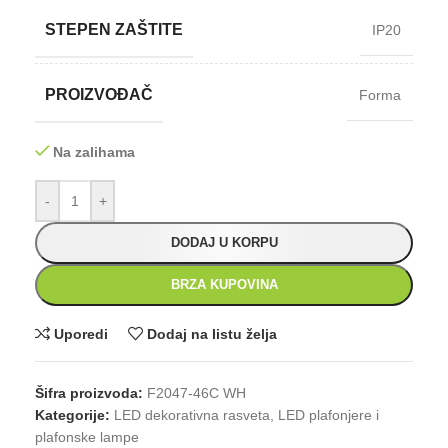
STEPEN ZAŠTITE
IP20
PROIZVOĐAČ
Forma
Na zalihama
-
+
DODAJ U KORPU
BRZA KUPOVINA
Uporedi
Dodaj na listu želja
Šifra proizvoda:
F2047-46C WH
Kategorije:
LED dekorativna rasveta
,
LED plafonjere i
plafonske lampe