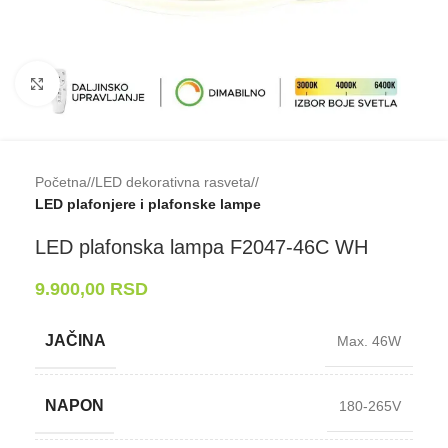
Klikni da uveličaš
Početna
/
LED dekorativna rasveta
/
LED plafonjere i plafonske lampe
LED plafonska lampa F2047-⁠46C WH
9.900,00
RSD
JAČINA
Max. 46W
NAPON
180-265V