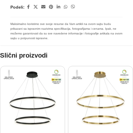
Podeli:
Maksimalno koristimo sve svoje resurse da Vam artikli na ovom sajtu budu
prikazani sa ispravnim nazivima specifikacija, fotografijama i cenama. Ipak, ne
možemo garantovati da su sve navedene informacije i fotografije artikala na ovom
sajtu u potpunosti ispravne.
Slični proizvodi