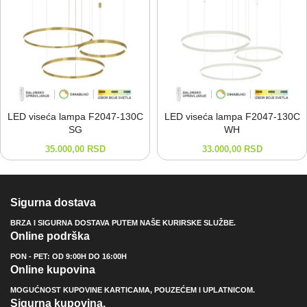
LED viseća lampa F2047-⁠130C
LED viseća lampa F2047-⁠130C
SG
WH
35.000,00
RSD
33.000,00
RSD
Sigurna dostava
BRZA I SIGURNA DOSTAVA PUTEM NAŠE KURIRSKE SLUŽBE.
Online podrška
PON - PET: OD 9:00H DO 16:00H
Online kupovina
MOGUĆNOST KUPOVINE KARTICAMA, POUZEĆEM I UPLATNICOM.
Sigurna kupovina.