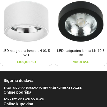
LED nadgradna lampa LN-⁠03-⁠5
LED nadgradna lampa LN-⁠10-⁠3
WH
BK
1.000,00
RSD
500,00
RSD
Sigurna dostava
BRZA I SIGURNA DOSTAVA PUTEM NAŠE KURIRSKE SLUŽBE.
Online podrška
PON - PET: OD 9:00H DO 16:00H
Online kupovina