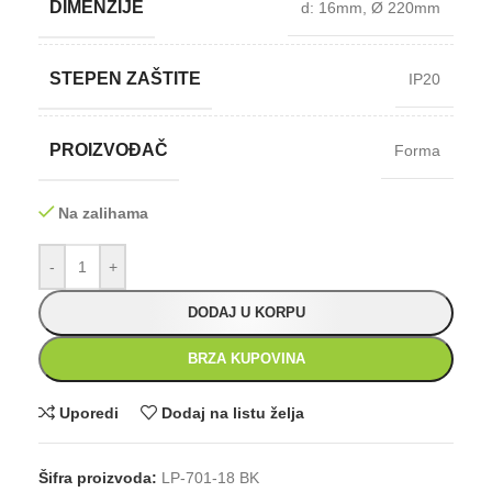
DIMENZIJE
d: 16mm
,
Ø 220mm
STEPEN ZAŠTITE
IP20
PROIZVOĐAČ
Forma
Na zalihama
-
+
DODAJ U KORPU
BRZA KUPOVINA
Uporedi
Dodaj na listu želja
Šifra proizvoda:
LP-701-18 BK