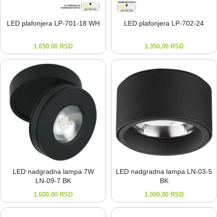
LED plafonjera LP-⁠701-⁠18 WH
LED plafonjera LP-⁠702-⁠24
1.650,00
RSD
1.350,00
RSD
LED nadgradna lampa 7W
LED nadgradna lampa LN-⁠03-⁠5
LN-⁠09-⁠7 BK
BK
1.600,00
RSD
1.000,00
RSD