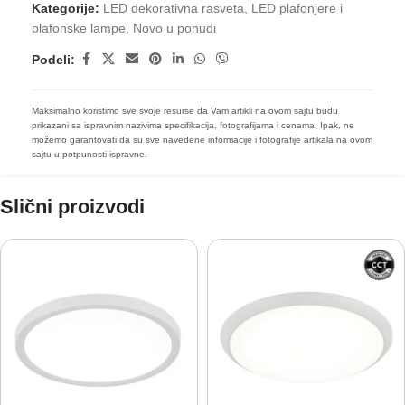
Kategorije:
LED dekorativna rasveta
,
LED plafonjere i
plafonske lampe
,
Novo u ponudi
Podeli:
Maksimalno koristimo sve svoje resurse da Vam artikli na ovom sajtu budu
prikazani sa ispravnim nazivima specifikacija, fotografijama i cenama. Ipak, ne
možemo garantovati da su sve navedene informacije i fotografije artikala na ovom
sajtu u potpunosti ispravne.
Slični proizvodi