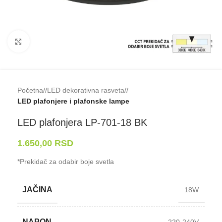
Klikni da uveličaš
Početna
/
LED dekorativna rasveta
/
LED plafonjere i plafonske lampe
LED plafonjera LP-⁠701-⁠18 BK
1.650,00
RSD
*Prekidač za odabir boje svetla
JAČINA
18W
NAPON