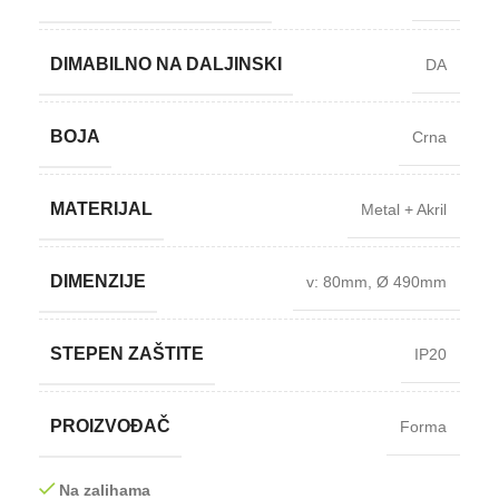
DIMABILNO NA DALJINSKI
DA
BOJA
Crna
MATERIJAL
Metal + Akril
DIMENZIJE
v: 80mm
,
Ø 490mm
STEPEN ZAŠTITE
IP20
PROIZVOĐAČ
Forma
Na zalihama