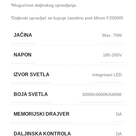
*Mogućnost daljinskog upravljanja.
*Daljinski upravljač se kupuje zasebno pod šifrom F2006RI
JAČINA
Max. 70W
NAPON
180-265V
IZVOR SVETLA
Integrisani LED
BOJA SVETLA
3000K/4000K/6400K
MEMORIJSKI DRAJVER
DA
DALJINSKA KONTROLA
DA