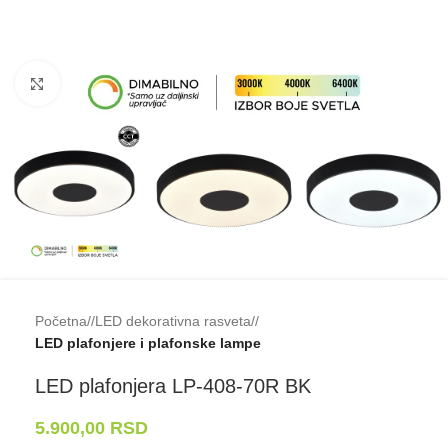
Klikni da uveličaš
Početna
/
LED dekorativna rasveta
/
LED plafonjere i plafonske lampe
LED plafonjera LP-⁠408-⁠70R BK
5.900,00
RSD