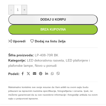
-
+
DODAJ U KORPU
BRZA KUPOVINA
Uporedi
Dodaj na listu želja
Šifra proizvoda:
LP-408-70R BK
Kategorije:
LED dekorativna rasveta
,
LED plafonjere i
plafonske lampe
,
Novo u ponudi
Podeli:
Maksimalno koristimo sve svoje resurse da Vam artikli na ovom sajtu budu
prikazani sa ispravnim nazivima specifikacija, fotografijama i cenama. Ipak, ne
možemo garantovati da su sve navedene informacije i fotografije artikala na ovom
sajtu u potpunosti ispravne.