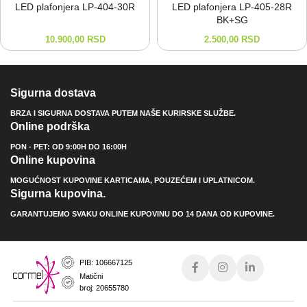
LED plafonjera LP-⁠404-⁠30R
LED plafonjera LP-⁠405-⁠28R
BK+SG
10.900,00
RSD
2.500,00
RSD
Sigurna dostava
BRZA I SIGURNA DOSTAVA PUTEM NAŠE KURIRSKE SLUŽBE.
Online podrška
PON - PET: OD 9:00H DO 16:00H
Online kupovina
MOGUĆNOST KUPOVINE KARTICAMA, POUZEĆEM I UPLATNICOM.
Sigurna kupovina.
GARANTUJEMO SVAKU ONLINE KUPOVINU DO 14 DANA OD KUPOVINE.
PIB: 106667125
Matični
broj: 20655780