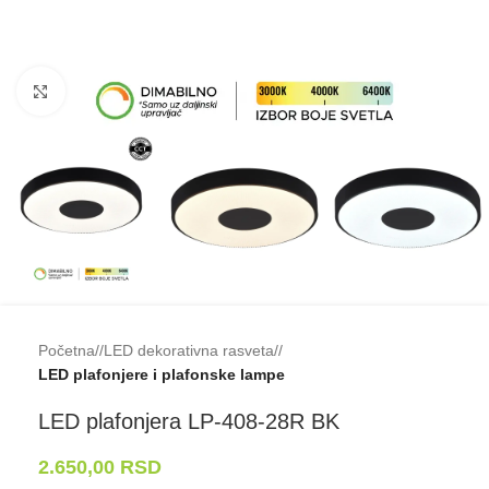
Klikni da uveličaš
Početna
/
LED dekorativna rasveta
/
LED plafonjere i plafonske lampe
LED plafonjera LP-⁠408-⁠28R BK
2.650,00
RSD