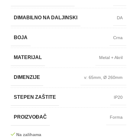
DIMABILNO NA DALJINSKI
DA
BOJA
Crna
MATERIJAL
Metal + Akril
DIMENZIJE
v: 65mm
,
Ø 260mm
STEPEN ZAŠTITE
IP20
PROIZVOĐAČ
Forma
Na zalihama