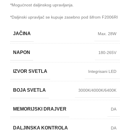
*Mogućnost daljinskog upravljanja.
*Daljinski upravljač se kupuje zasebno pod šifrom F2006RI
JAČINA
Max. 28W
NAPON
180-265V
IZVOR SVETLA
Integrisani LED
BOJA SVETLA
3000K/4000K/6400K
MEMORIJSKI DRAJVER
DA
DALJINSKA KONTROLA
DA