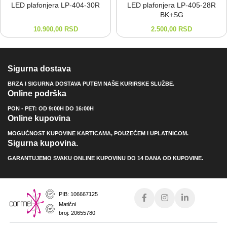
LED plafonjera LP-⁠404-⁠30R
LED plafonjera LP-⁠405-⁠28R
BK+SG
10.900,00
RSD
2.500,00
RSD
Sigurna dostava
BRZA I SIGURNA DOSTAVA PUTEM NAŠE KURIRSKE SLUŽBE.
Online podrška
PON - PET: OD 9:00H DO 16:00H
Online kupovina
MOGUĆNOST KUPOVINE KARTICAMA, POUZEĆEM I UPLATNICOM.
Sigurna kupovina.
GARANTUJEMO SVAKU ONLINE KUPOVINU DO 14 DANA OD KUPOVINE.
PIB: 106667125
Matični
broj: 20655780