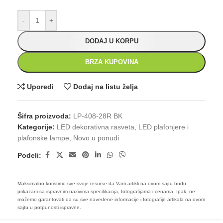
-
+
DODAJ U KORPU
BRZA KUPOVINA
Uporedi
Dodaj na listu želja
Šifra proizvoda:
LP-408-28R BK
Kategorije:
LED dekorativna rasveta
,
LED plafonjere i
plafonske lampe
,
Novo u ponudi
Podeli:
Maksimalno koristimo sve svoje resurse da Vam artikli na ovom sajtu budu
prikazani sa ispravnim nazivima specifikacija, fotografijama i cenama. Ipak, ne
možemo garantovati da su sve navedene informacije i fotografije artikala na ovom
sajtu u potpunosti ispravne.