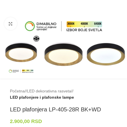
Klikni da uveličaš
Početna
/
LED dekorativna rasveta
/
LED plafonjere i plafonske lampe
LED plafonjera LP-⁠405-⁠28R BK+WD
2.900,00
RSD