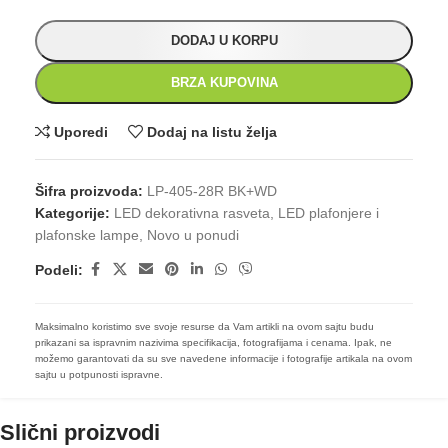
DODAJ U KORPU
BRZA KUPOVINA
Uporedi
Dodaj na listu želja
Šifra proizvoda:
LP-405-28R BK+WD
Kategorije:
LED dekorativna rasveta
,
LED plafonjere i
plafonske lampe
,
Novo u ponudi
Podeli:
Maksimalno koristimo sve svoje resurse da Vam artikli na ovom sajtu budu
prikazani sa ispravnim nazivima specifikacija, fotografijama i cenama. Ipak, ne
možemo garantovati da su sve navedene informacije i fotografije artikala na ovom
sajtu u potpunosti ispravne.
Slični proizvodi