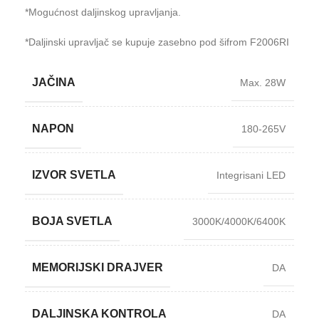
*Mogućnost daljinskog upravljanja.
*Daljinski upravljač se kupuje zasebno pod šifrom F2006RI
JAČINA
Max. 28W
NAPON
180-265V
IZVOR SVETLA
Integrisani LED
BOJA SVETLA
3000K/4000K/6400K
MEMORIJSKI DRAJVER
DA
DALJINSKA KONTROLA
DA