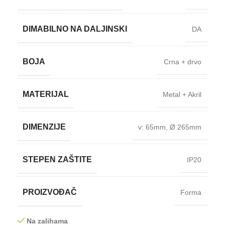
DIMABILNO NA DALJINSKI
DA
BOJA
Crna + drvo
MATERIJAL
Metal + Akril
DIMENZIJE
v: 65mm
,
Ø 265mm
STEPEN ZAŠTITE
IP20
PROIZVOĐAČ
Forma
Na zalihama