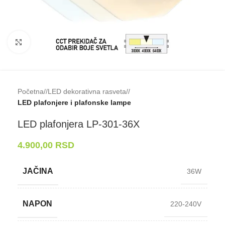
Klikni da uveličaš
Početna
/
LED dekorativna rasveta
/
LED plafonjere i plafonske lampe
LED plafonjera LP-⁠301-⁠36X
4.900,00
RSD
JAČINA
36W
NAPON
220-240V