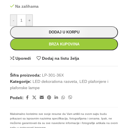
Na zalihama
-
+
DODAJ U KORPU
BRZA KUPOVINA
Uporedi
Dodaj na listu želja
Šifra proizvoda:
LP-301-36X
Kategorije:
LED dekorativna rasveta
,
LED plafonjere i
plafonske lampe
Podeli:
Maksimalno koristimo sve svoje resurse da Vam artikli na ovom sajtu budu
prikazani sa ispravnim nazivima specifikacija, fotografijama i cenama. Ipak, ne
možemo garantovati da su sve navedene informacije i fotografije artikala na ovom
sajtu u potpunosti ispravne.