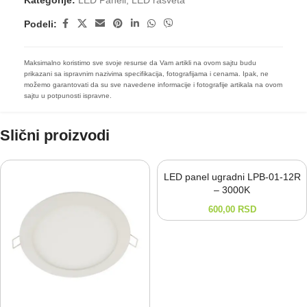
Kategorije:
LED Paneli
,
LED rasveta
Podeli:
Maksimalno koristimo sve svoje resurse da Vam artikli na ovom sajtu budu
prikazani sa ispravnim nazivima specifikacija, fotografijama i cenama. Ipak, ne
možemo garantovati da su sve navedene informacije i fotografije artikala na ovom
sajtu u potpunosti ispravne.
Slični proizvodi
LED panel ugradni LPB-01-12R
– 3000K
600,00
RSD