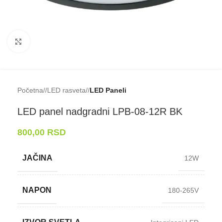
Klikni da uveličaš
Početna
/
LED rasveta
/
LED Paneli
LED panel nadgradni LPB-⁠08-⁠12R BK
800,00
RSD
JAČINA
12W
NAPON
180-265V