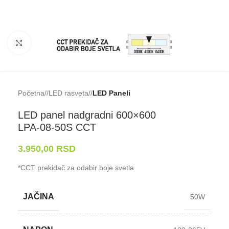
Klikni da uveličaš
Početna
/
LED rasveta
/
LED Paneli
LED panel nadgradni 600×600
LPA-⁠08-⁠50S CCT
3.950,00
RSD
*CCT prekidač za odabir boje svetla
JAČINA
50W