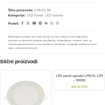
Šifra proizvoda:
LPB-01-3R
Kategorije:
LED Paneli
,
LED rasveta
Podeli:
Maksimalno koristimo sve svoje resurse da Vam artikli na ovom sajtu budu
prikazani sa ispravnim nazivima specifikacija, fotografijama i cenama. Ipak, ne
možemo garantovati da su sve navedene informacije i fotografije artikala na ovom
sajtu u potpunosti ispravne.
Slični proizvodi
LED panel ugradni LPB-01-12R
– 3000K
600,00
RSD