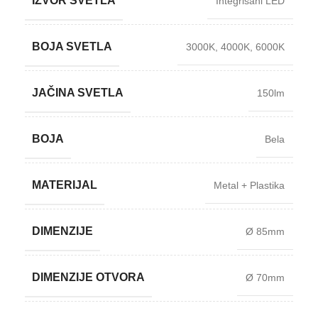
IZVOR SVETLA
Integrisani LED
BOJA SVETLA
3000K
,
4000K
,
6000K
JAČINA SVETLA
150lm
BOJA
Bela
MATERIJAL
Metal + Plastika
DIMENZIJE
Ø 85mm
DIMENZIJE OTVORA
Ø 70mm