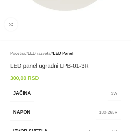
Klikni da uveličaš
Početna
/
LED rasveta
/
LED Paneli
LED panel ugradni LPB-⁠01-⁠3R
300,00
RSD
JAČINA
3W
NAPON
180-265V