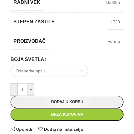
RADNI VEK
15000h
STEPEN ZAŠTITE
IP20
PROIZVOĐAČ
Forma
BOJA SVETLA
-
+
DODAJ U KORPU
BRZA KUPOVINA
Uporedi
Dodaj na listu želja