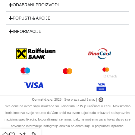
ODABRANI PROIZVODI
POPUSTI & AKCIJE
INFORMACIJE
|
Cormel d.o.o.
2025 | Sva prava zadržana.
Sve cene na ovom sajtu iskazane su u dinarima. PDV je uračunat u cenu. Maksimalno
koristimo sve svoje resurse da Vam artikli na ovom sajtu budu prikazani sa ispravnim
nazivima specifikacija, fotografijama i cenama. Ipak, ne možemo garantovati da su sve
navedene informacije i fotografije artikala na ovom sajtu u potpunosti ispravne.