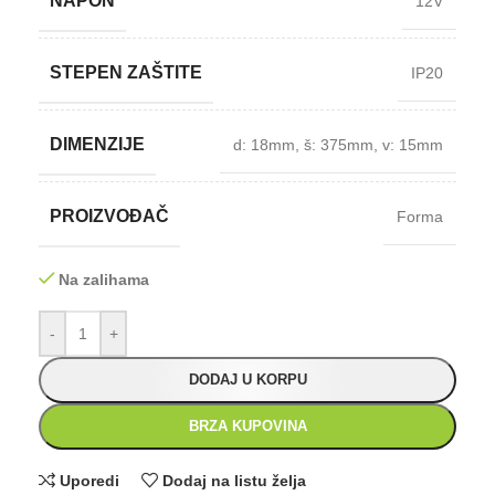
NAPON
12V
STEPEN ZAŠTITE
IP20
DIMENZIJE
d: 18mm
,
š: 375mm
,
v: 15mm
PROIZVOĐAČ
Forma
Na zalihama
-
+
DODAJ U KORPU
BRZA KUPOVINA
Uporedi
Dodaj na listu želja