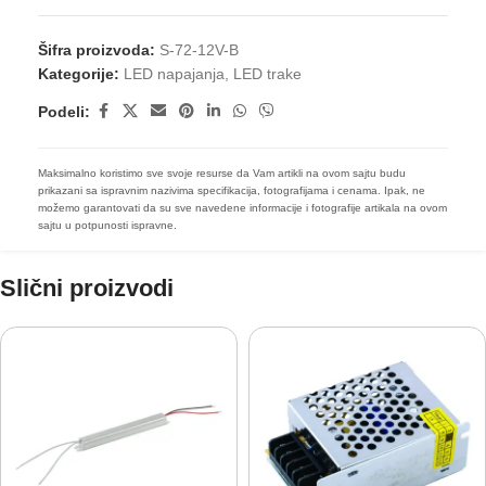
Šifra proizvoda:
S-72-12V-B
Kategorije:
LED napajanja
,
LED trake
Podeli:
Maksimalno koristimo sve svoje resurse da Vam artikli na ovom sajtu budu
prikazani sa ispravnim nazivima specifikacija, fotografijama i cenama. Ipak, ne
možemo garantovati da su sve navedene informacije i fotografije artikala na ovom
sajtu u potpunosti ispravne.
Slični proizvodi