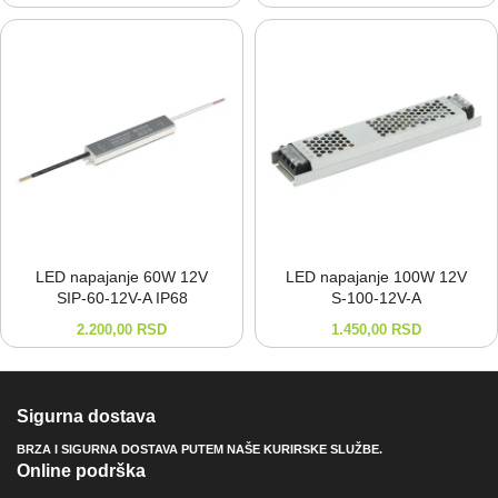
LED napajanje 60W 12V
LED napajanje 100W 12V
SIP-⁠60-⁠12V-⁠A IP68
S-⁠100-⁠12V-⁠A
2.200,00
RSD
1.450,00
RSD
Sigurna dostava
BRZA I SIGURNA DOSTAVA PUTEM NAŠE KURIRSKE SLUŽBE.
Online podrška