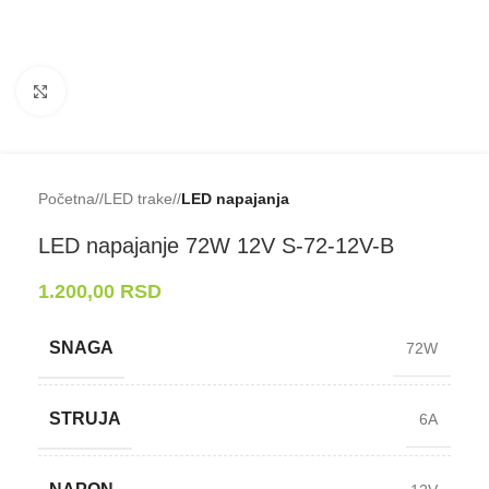
Klikni da uveličaš
Početna
/
LED trake
/
LED napajanja
LED napajanje 72W 12V S-⁠72-⁠12V-⁠B
1.200,00
RSD
SNAGA
72W
STRUJA
6A