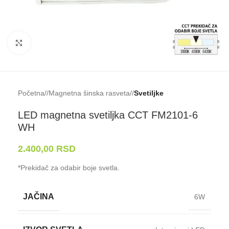
Klikni da uveličaš
Početna
/
Magnetna šinska rasveta
/
Svetiljke
LED magnetna svetiljka CCT FM2101-⁠6
WH
2.400,00
RSD
*Prekidač za odabir boje svetla.
JAČINA
6W