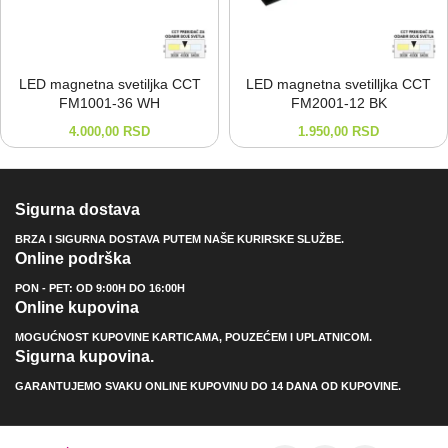
LED magnetna svetiljka CCT
LED magnetna svetilljka CCT
FM1001-⁠36 WH
FM2001-⁠12 BK
4.000,00
RSD
1.950,00
RSD
Sigurna dostava
BRZA I SIGURNA DOSTAVA PUTEM NAŠE KURIRSKE SLUŽBE.
Online podrška
PON - PET: OD 9:00H DO 16:00H
Online kupovina
MOGUĆNOST KUPOVINE KARTICAMA, POUZEĆEM I UPLATNICOM.
Sigurna kupovina.
GARANTUJEMO SVAKU ONLINE KUPOVINU DO 14 DANA OD KUPOVINE.