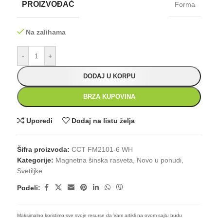
PROIZVOĐAČ
Forma
Na zalihama
-
+
DODAJ U KORPU
BRZA KUPOVINA
Uporedi
Dodaj na listu želja
Šifra proizvoda:
CCT FM2101-6 WH
Kategorije:
Magnetna šinska rasveta
,
Novo u ponudi
,
Svetiljke
Podeli:
Maksimalno koristimo sve svoje resurse da Vam artikli na ovom sajtu budu