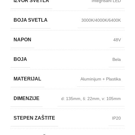
IZVOR SVETLA
Integrisani LED
BOJA SVETLA
3000K/4000K/6400K
NAPON
48V
BOJA
Bela
MATERIJAL
Aluminijum + Plastika
DIMENZIJE
d: 135mm
,
š: 22mm
,
v: 105mm
STEPEN ZAŠTITE
IP20