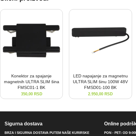
Konektor za spajanje
LED napajanje za magnetnu
magnetnih ULTRA SLIM šina
ULTRA SLIM šinu 100W 48V
FMSC01-⁠1 BK
FMSD01-⁠100 BK
350,00
RSD
2.950,00
RSD
Sigurna dostava
Online podrš
BRZA I SIGURNA DOSTAVA PUTEM NAŠE KURIRSKE
PON - PET: OD 9:0