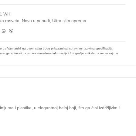
1 WH
ka rasveta
,
Novo u ponudi
,
Ultra slim oprema
e da Vam artikli na ovom sajtu budu prikazani sa ispravnim nazivima specifikacija,
mo garantovati da su sve navedene informacije i fotografije artikala na ovom sajtu u
a i plastike, u elegantnoj beloj boji, što ga čini izdržljivim i