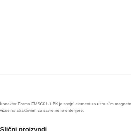
Konektor Forma FMSC01-1 BK je spojni element za ultra slim magnetne šine
vizuelno atraktivnim za savremene enterijere.
Slični proizvodi