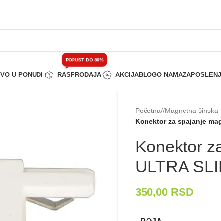
POPUST DO 80%
VO U PONUDI
RASPRODAJA
AKCIJA
BLOG
O NAMA
ZAPOSLEN
Početna
/
Magnetna šinska 
Konektor za spajanje ma
Konektor z
ULTRA SLI
350,00
RSD