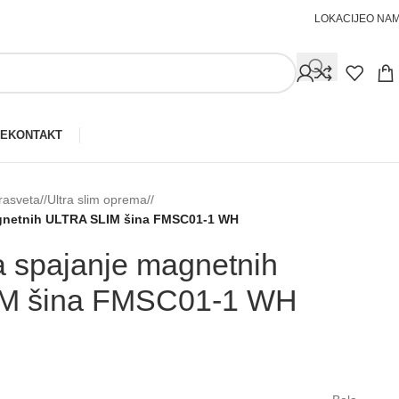
LOKACIJE
O NA
JE
KONTAKT
rasveta
/
Ultra slim oprema
/
gnetnih ULTRA SLIM šina FMSC01-⁠1 WH
a spajanje magnetnih
M šina FMSC01-⁠1 WH