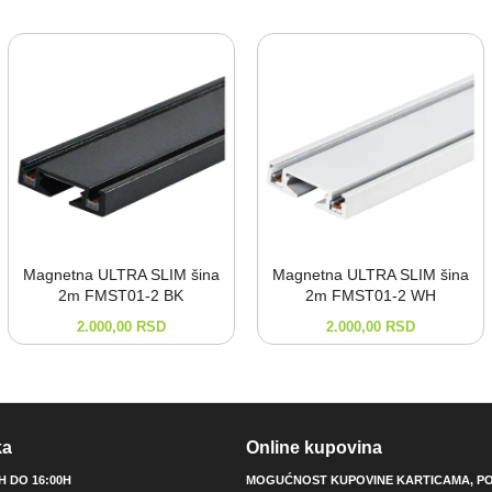
Magnetna ULTRA SLIM šina
Magnetna ULTRA SLIM šina
2m FMST01-⁠2 BK
2m FMST01-⁠2 WH
2.000,00
RSD
2.000,00
RSD
ka
Online kupovina
0H DO 16:00H
MOGUĆNOST KUPOVINE KARTICAMA, PO