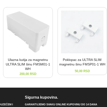
Ulazna kutija za magnetnu
Poklopac za ULTRA SLIM
ULTRA SLIM šinu FMSM01-⁠1
magnetnu šinu FMSP01-⁠1 WH
WH
50,00
RSD
200,00
RSD
Sigurna kupovina.
UZEĆEM I
GARANTUJEMO SVAKU ONLINE KUPOVINU DO 14 DANA