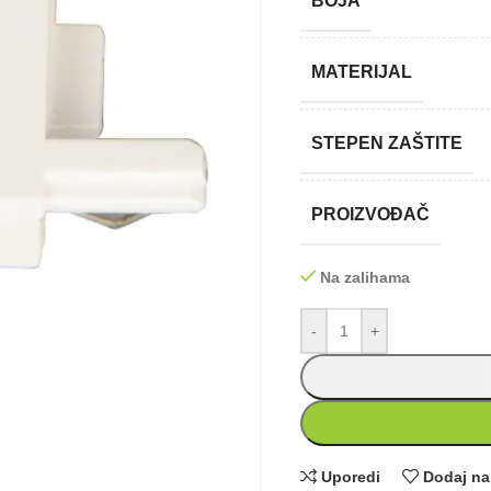
BOJA
MATERIJAL
STEPEN ZAŠTITE
PROIZVOĐAČ
Na zalihama
-
+
Uporedi
Dodaj na 