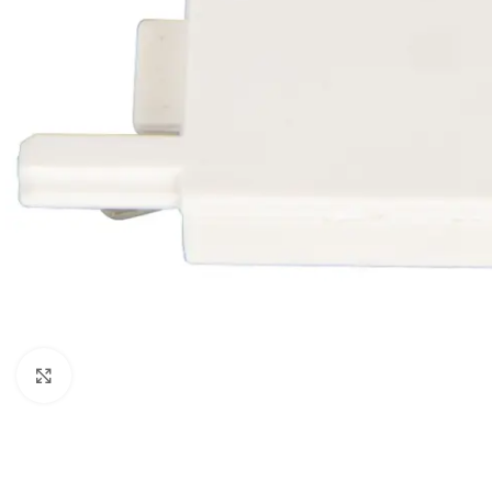
Klikni da uveličaš