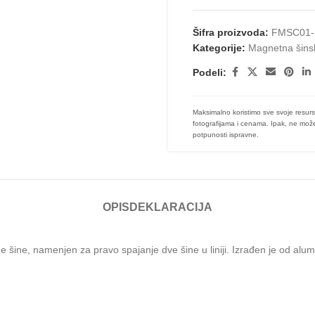
Šifra proizvoda:
FMSC01-
Kategorije:
Magnetna šins
Podeli:
Maksimalno koristimo sve svoje resurs
fotografijama i cenama. Ipak, ne može
potpunosti ispravne.
OPIS
DEKLARACIJA
, namenjen za pravo spajanje dve šine u liniji. Izrađen je od aluminijum