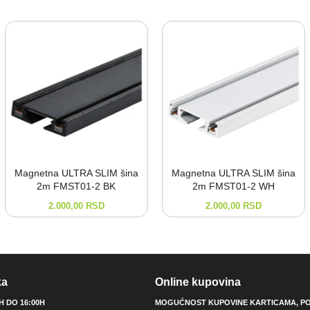
Magnetna ULTRA SLIM šina
Magnetna ULTRA SLIM šina
2m FMST01-⁠2 BK
2m FMST01-⁠2 WH
2.000,00
RSD
2.000,00
RSD
ka
Online kupovina
0H DO 16:00H
MOGUĆNOST KUPOVINE KARTICAMA, PO