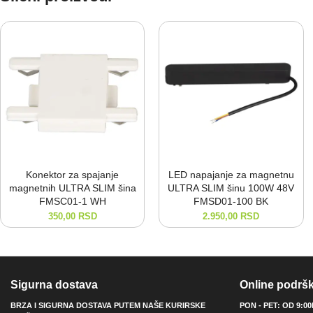
Konektor za spajanje
LED napajanje za magnetnu
magnetnih ULTRA SLIM šina
ULTRA SLIM šinu 100W 48V
FMSC01-⁠1 WH
FMSD01-⁠100 BK
350,00
RSD
2.950,00
RSD
Sigurna dostava
Online podrš
BRZA I SIGURNA DOSTAVA PUTEM NAŠE KURIRSKE
PON - PET: OD 9:0