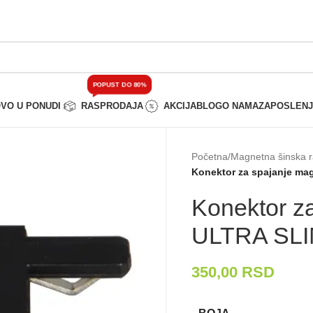
POPUST DO 80%
VO U PONUDI
RASPRODAJA
AKCIJA
BLOG
O NAMA
ZAPOSLEN
Početna
/
Magnetna šinska r
Konektor za spajanje ma
Konektor z
ULTRA SLI
350,00
RSD