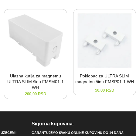
Ulazna kutija za magnetnu
Poklopac za ULTRA SLIM
ULTRA SLIM šinu FMSM01-⁠1
magnetnu šinu FMSP01-⁠1 WH
WH
50,00
RSD
200,00
RSD
Sigurna kupovina.
UZEĆEM I
GARANTUJEMO SVAKU ONLINE KUPOVINU DO 14 DANA