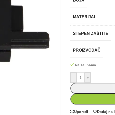
BOJA
MATERIJAL
STEPEN ZAŠTITE
PROIZVOĐAČ
Na zalihama
-
+
Uporedi
Dodaj na l