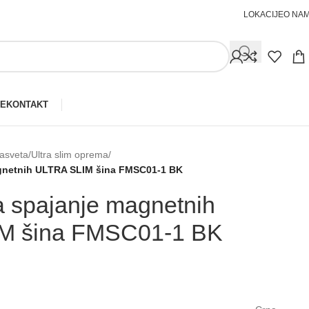
LOKACIJE
O NA
JE
KONTAKT
asveta
/
Ultra slim oprema
/
gnetnih ULTRA SLIM šina FMSC01-⁠1 BK
a spajanje magnetnih
M šina FMSC01-⁠1 BK