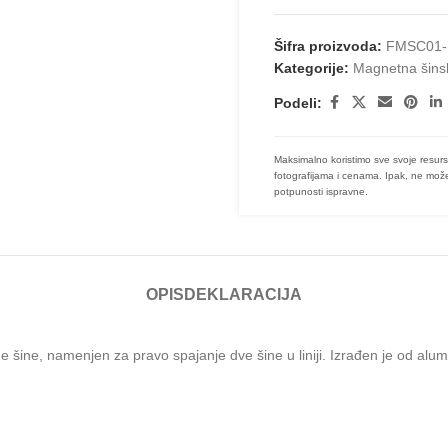
Šifra proizvoda:
FMSC01-
Kategorije:
Magnetna šins
Podeli:
Maksimalno koristimo sve svoje resurs
fotografijama i cenama. Ipak, ne može
potpunosti ispravne.
OPIS
DEKLARACIJA
, namenjen za pravo spajanje dve šine u liniji. Izrađen je od aluminijum