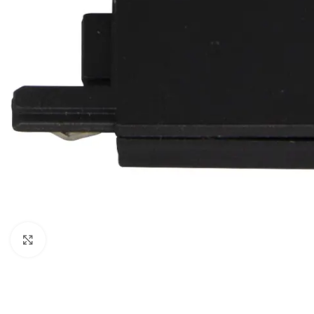
Klikni da uveličaš