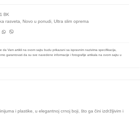
1 BK
ka rasveta
,
Novo u ponudi
,
Ultra slim oprema
e da Vam artikli na ovom sajtu budu prikazani sa ispravnim nazivima specifikacija,
mo garantovati da su sve navedene informacije i fotografije artikala na ovom sajtu u
a i plastike, u elegantnoj crnoj boji, što ga čini izdržljivim i