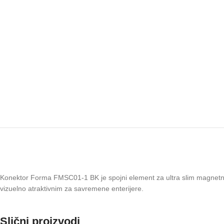
Konektor Forma FMSC01-1 BK je spojni element za ultra slim magnetne šine
vizuelno atraktivnim za savremene enterijere.
Slični proizvodi