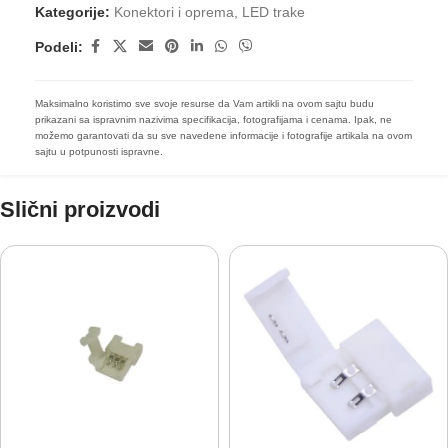
Kategorije:
Konektori i oprema
,
LED trake
Podeli:
Maksimalno koristimo sve svoje resurse da Vam artikli na ovom sajtu budu
prikazani sa ispravnim nazivima specifikacija, fotografijama i cenama. Ipak, ne
možemo garantovati da su sve navedene informacije i fotografije artikala na ovom
sajtu u potpunosti ispravne.
Slični proizvodi