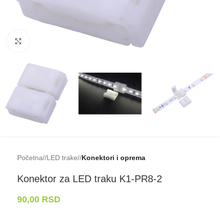
Klikni da uveličaš
Početna
/
LED trake
/
Konektori i oprema
Konektor za LED traku K1-⁠PR8-⁠2
90,00
RSD