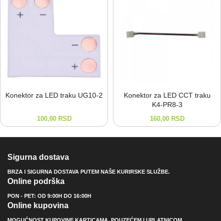
Konektor za LED traku UG10-⁠2
Konektor za LED CCT traku
K4-⁠PR8-⁠3
100,00
RSD
160,00
RSD
Sigurna dostava
BRZA I SIGURNA DOSTAVA PUTEM NAŠE KURIRSKE SLUŽBE.
Online podrška
PON - PET: OD 9:00H DO 16:00H
Online kupovina
MOGUĆNOST KUPOVINE KARTICAMA, POUZEĆEM I UPLATNICOM.