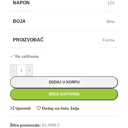
NAPON
12V
BOJA
Bela
PROIZVOĐAČ
Forma
Na zalihama
-
+
DODAJ U KORPU
BRZA KUPOVINA
Uporedi
Dodaj na listu želja
Šifra proizvoda:
K1-PR8-2