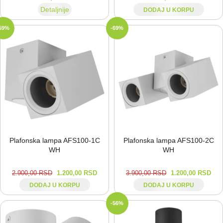
Detaljnije
DODAJ U KORPU
59%
-69%
Plafonska lampa AFS100-⁠1C
Plafonska lampa AFS100-⁠2C
WH
WH
2.900,00
RSD
1.200,00
RSD
3.900,00
RSD
1.200,00
RSD
DODAJ U KORPU
DODAJ U KORPU
-56%