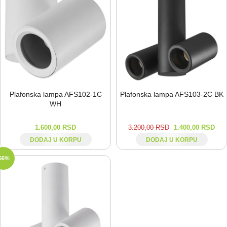
Plafonska lampa AFS102-⁠1C
Plafonska lampa AFS103-⁠2C BK
WH
1.600,00
RSD
3.200,00
RSD
1.400,00
RSD
DODAJ U KORPU
DODAJ U KORPU
56%