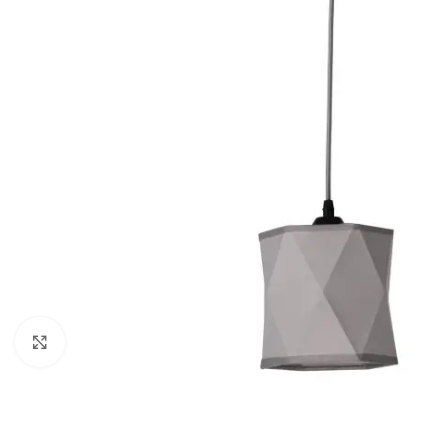
Klikni da uveličaš