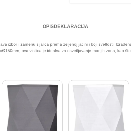
OPIS
DEKLARACIJA
bor i zamenu sijalica prema željenoj jačini i boji svetlosti. Izrađena je
150mm, ova visilica je idealna za osvetljavanje manjih zona, kao što su 