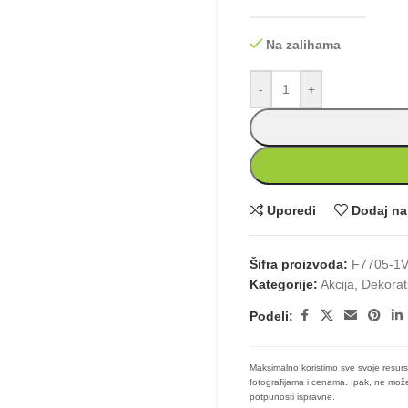
Na zalihama
-
+
Uporedi
Dodaj na 
Šifra proizvoda:
F7705-1
Kategorije:
Akcija
,
Dekorat
Podeli:
Maksimalno koristimo sve svoje resurs
fotografijama i cenama. Ipak, ne može
potpunosti ispravne.