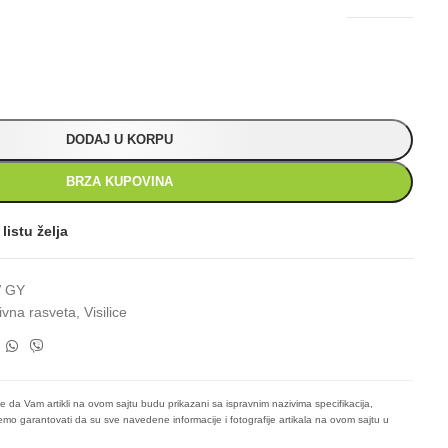
DODAJ U KORPU
BRZA KUPOVINA
listu želja
V GY
ivna rasveta
,
Visilice
e da Vam artikli na ovom sajtu budu prikazani sa ispravnim nazivima specifikacija,
mo garantovati da su sve navedene informacije i fotografije artikala na ovom sajtu u