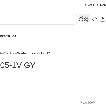
LOKACIJE
O NA
JE
KONTAKT
ta
/
Visilice
/
Visilica F7705-⁠1V GY
705-⁠1V GY
Max. 60W