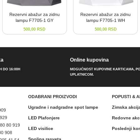
Rezervni abažur za zidnu
Rezervni abažur za zidnu
lampu F7705-⁠1 GY
lampu F7705-⁠1 WH
500,00
RSD
500,00
RSD
ka
Online kupovina
0H DO 16:00H
MOGUĆNOST KUPOVINE KARTICAMA, PO
UPLATNICOM.
ODABRANI PROIZVODI
POPUSTI & A
Ugradne i nadgradne spot lampe
Zimska akcij
909
 929
LED Plafonjere
Redovne akc
 80 80 919
LED visilice
Poslednji ko
80 908
Spoljna rasveta