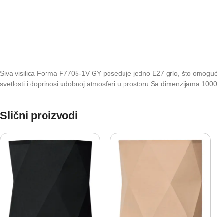
Siva visilica Forma F7705-1V GY poseduje jedno E27 grlo, što omogućava iz
svetlosti i doprinosi udobnoj atmosferi u prostoru.Sa dimenzijama 1000xØ
Slični proizvodi