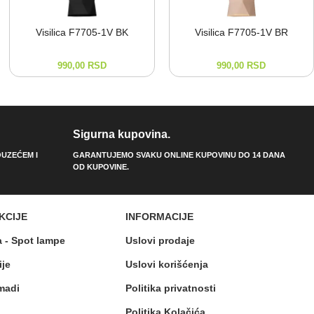
Visilica F7705-⁠1V BK
Visilica F7705-⁠1V BR
990,00
RSD
990,00
RSD
Sigurna kupovina.
UZEĆEM I
GARANTUJEMO SVAKU ONLINE KUPOVINU DO 14 DANA
OD KUPOVINE.
KCIJE
INFORMACIJE
a - Spot lampe
Uslovi prodaje
ije
Uslovi korišćenja
madi
Politika privatnosti
Politika Kolačića