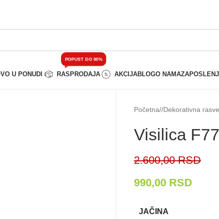
POPUST DO 80%
VO U PONUDI
RASPRODAJA
AKCIJA
BLOG
O NAMA
ZAPOSLEN
Početna
/
Dekorativna rasve
Visilica F7
2.600,00
RSD
990,00
RSD
JAČINA