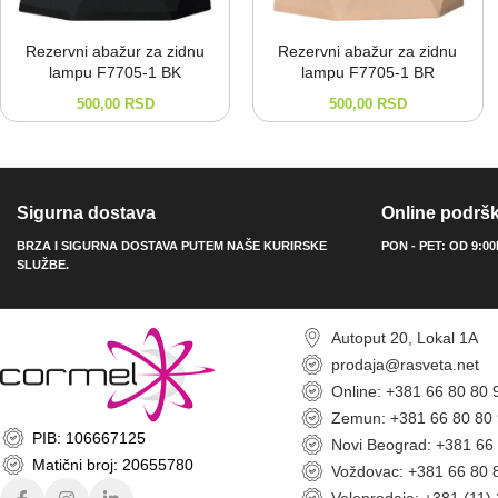
Rezervni abažur za zidnu
Rezervni abažur za zidnu
lampu F7705-⁠1 BK
lampu F7705-⁠1 BR
500,00
RSD
500,00
RSD
Sigurna dostava
Online podrš
BRZA I SIGURNA DOSTAVA PUTEM NAŠE KURIRSKE
PON - PET: OD 9:0
SLUŽBE.
Autoput 20, Lokal 1A
prodaja@rasveta.net
Online: +381 66 80 80 
Zemun: +381 66 80 80
PIB: 106667125
Novi Beograd: +381 66
Matični broj: 20655780
Voždovac: +381 66 80 