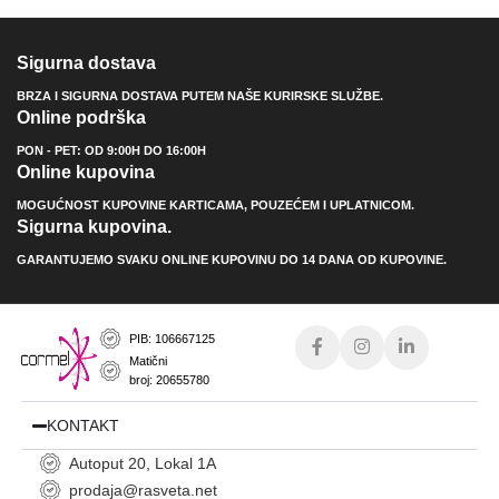
Sigurna dostava
BRZA I SIGURNA DOSTAVA PUTEM NAŠE KURIRSKE SLUŽBE.
Online podrška
PON - PET: OD 9:00H DO 16:00H
Online kupovina
MOGUĆNOST KUPOVINE KARTICAMA, POUZEĆEM I UPLATNICOM.
Sigurna kupovina.
GARANTUJEMO SVAKU ONLINE KUPOVINU DO 14 DANA OD KUPOVINE.
PIB: 106667125
Matični
broj: 20655780
KONTAKT
Autoput 20, Lokal 1A
prodaja@rasveta.net