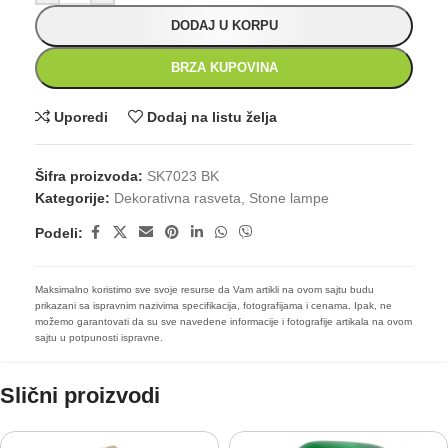
DODAJ U KORPU
BRZA KUPOVINA
Uporedi
Dodaj na listu želja
Šifra proizvoda:
SK7023 BK
Kategorije:
Dekorativna rasveta
,
Stone lampe
Podeli:
Maksimalno koristimo sve svoje resurse da Vam artikli na ovom sajtu budu
prikazani sa ispravnim nazivima specifikacija, fotografijama i cenama. Ipak, ne
možemo garantovati da su sve navedene informacije i fotografije artikala na ovom
sajtu u potpunosti ispravne.
Slični proizvodi