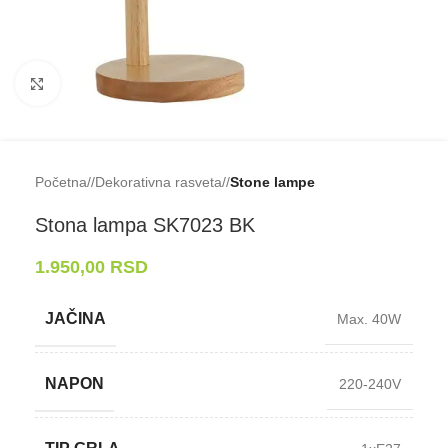
Klikni da uveličaš
Početna
/
Dekorativna rasveta
/
Stone lampe
Stona lampa SK7023 BK
1.950,00
RSD
JAČINA
Max. 40W
NAPON
220-240V