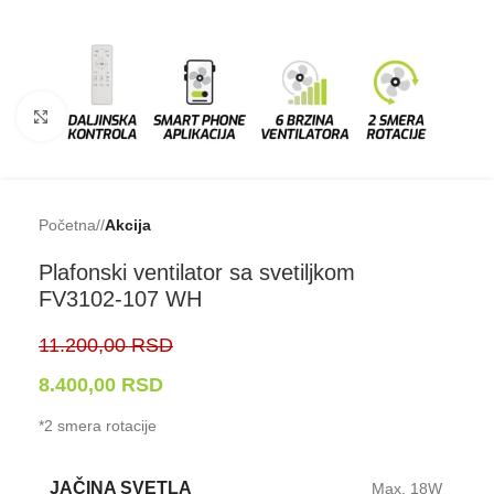
Klikni da uveličaš
Početna
/
Akcija
Plafonski ventilator sa svetiljkom
FV3102-⁠107 WH
11.200,00
RSD
8.400,00
RSD
*2 smera rotacije
JAČINA SVETLA
Max. 18W