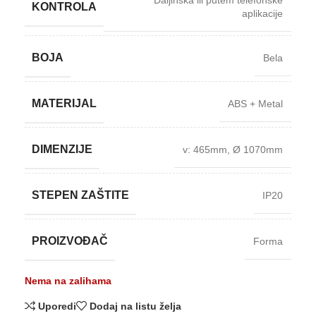
Daljinska ili putem telefonske
KONTROLA
aplikacije
BOJA
Bela
MATERIJAL
ABS + Metal
DIMENZIJE
v: 465mm
,
Ø 1070mm
STEPEN ZAŠTITE
IP20
PROIZVOĐAČ
Forma
Nema na zalihama
Uporedi
Dodaj na listu želja