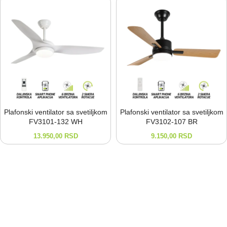
Plafonski ventilator sa svetiljkom
Plafonski ventilator sa svetiljkom
FV3101-⁠132 WH
FV3102-⁠107 BR
13.950,00
RSD
9.150,00
RSD
Sigurna dostava
Brza i sigurna dostava putem naše kurirske službe.
Online podrška
Pon - Pet: od 9:00h do 16:00h
Online kupovina