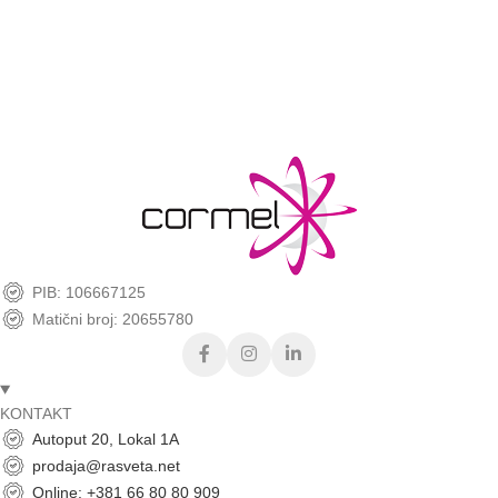
Mogućnost kupovine karticama, pouzećem i uplatnicom.
Sigurna kupovina.
Garantujemo svaku online kupovinu do 14 dana od kupovine.
PIB: 106667125
Matični broj: 20655780
KONTAKT
Autoput 20, Lokal 1A
prodaja@rasveta.net
Online: +381 66 80 80 909