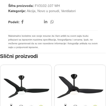
Šifra proizvoda:
FV3102-107 WH
Kategorije:
Akcija
,
Novo u ponudi
,
Ventilatori
Podeli:
Maksimalno koristimo sve svoje resurse da Vam artikli na ovom sajtu budu
prikazani sa ispravnim nazivima specifikacija, fotografijama i cenama. Ipak, ne
možemo garantovati da su sve navedene informacije i fotografije artikala na ovom
sajtu u potpunosti ispravne.
Slični proizvodi