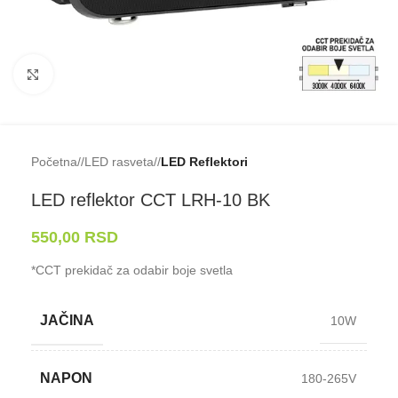
Klikni da uveličaš
Početna
/
LED rasveta
/
LED Reflektori
LED reflektor CCT LRH-⁠10 BK
550,00
RSD
*CCT prekidač za odabir boje svetla
JAČINA
10W
NAPON
180-265V