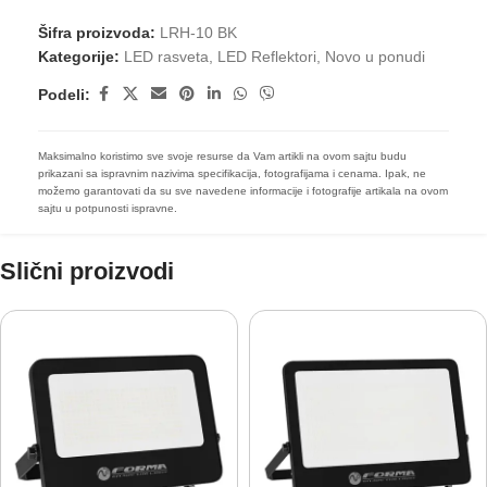
Šifra proizvoda:
LRH-10 BK
Kategorije:
LED rasveta
,
LED Reflektori
,
Novo u ponudi
Podeli:
Maksimalno koristimo sve svoje resurse da Vam artikli na ovom sajtu budu
prikazani sa ispravnim nazivima specifikacija, fotografijama i cenama. Ipak, ne
možemo garantovati da su sve navedene informacije i fotografije artikala na ovom
sajtu u potpunosti ispravne.
Slični proizvodi