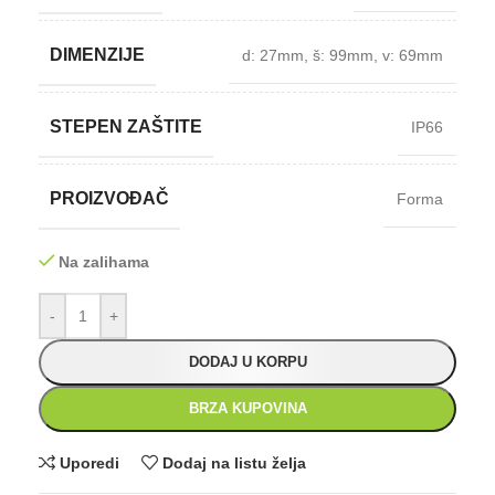
DIMENZIJE
d: 27mm
,
š: 99mm
,
v: 69mm
STEPEN ZAŠTITE
IP66
PROIZVOĐAČ
Forma
Na zalihama
-
+
DODAJ U KORPU
BRZA KUPOVINA
Uporedi
Dodaj na listu želja