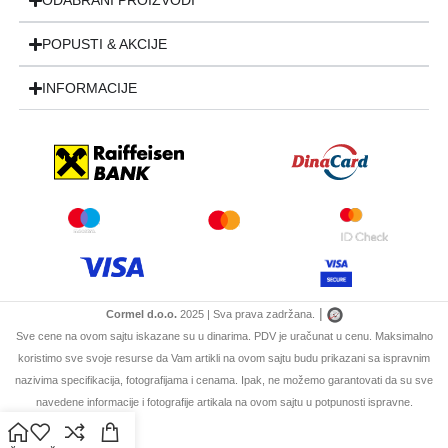
ODABRANI PROIZVODI
POPUSTI & AKCIJE
INFORMACIJE
|
Cormel d.o.o.
2025 | Sva prava zadržana.
Sve cene na ovom sajtu iskazane su u dinarima. PDV je uračunat u cenu. Maksimalno
koristimo sve svoje resurse da Vam artikli na ovom sajtu budu prikazani sa ispravnim
nazivima specifikacija, fotografijama i cenama. Ipak, ne možemo garantovati da su sve
navedene informacije i fotografije artikala na ovom sajtu u potpunosti ispravne.