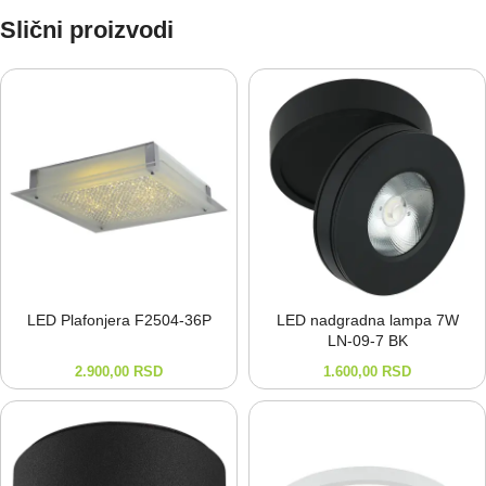
Slični proizvodi
LED Plafonjera F2504-⁠36P
LED nadgradna lampa 7W
LN-⁠09-⁠7 BK
2.900,00
RSD
1.600,00
RSD