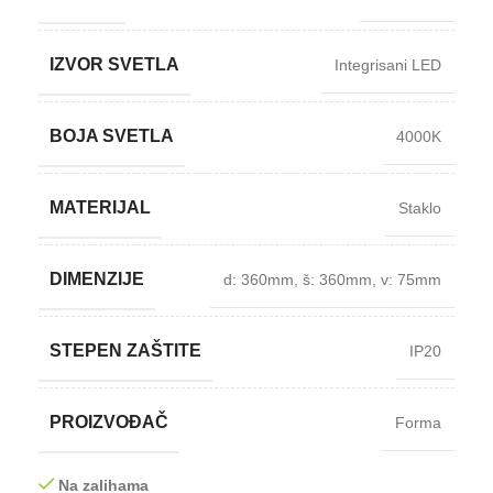
IZVOR SVETLA
Integrisani LED
BOJA SVETLA
4000K
MATERIJAL
Staklo
DIMENZIJE
d: 360mm
,
š: 360mm
,
v: 75mm
STEPEN ZAŠTITE
IP20
PROIZVOĐAČ
Forma
Na zalihama