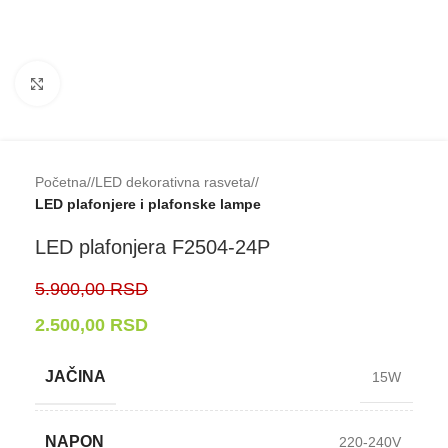
Klikni da uveličaš
Početna
/
LED dekorativna rasveta
/
LED plafonjere i plafonske lampe
LED plafonjera F2504-⁠24P
5.900,00
RSD
2.500,00
RSD
JAČINA
15W
NAPON
220-240V