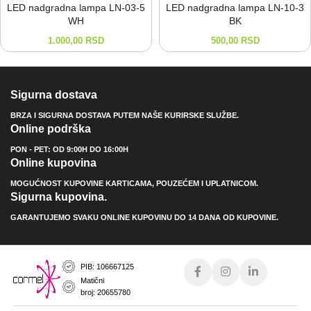
LED nadgradna lampa LN-⁠03-⁠5
LED nadgradna lampa LN-⁠10-⁠3
WH
BK
1.000,00
RSD
500,00
RSD
Sigurna dostava
BRZA I SIGURNA DOSTAVA PUTEM NAŠE KURIRSKE SLUŽBE.
Online podrška
PON - PET: OD 9:00H DO 16:00H
Online kupovina
MOGUĆNOST KUPOVINE KARTICAMA, POUZEĆEM I UPLATNICOM.
Sigurna kupovina.
GARANTUJEMO SVAKU ONLINE KUPOVINU DO 14 DANA OD KUPOVINE.
PIB: 106667125
Matični
broj: 20655780