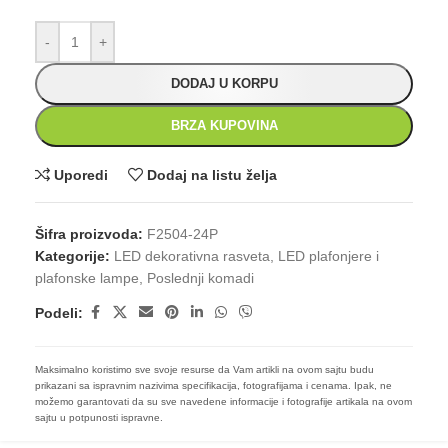
-
+
DODAJ U KORPU
BRZA KUPOVINA
Uporedi
Dodaj na listu želja
Šifra proizvoda:
F2504-24P
Kategorije:
LED dekorativna rasveta
,
LED plafonjere i
plafonske lampe
,
Poslednji komadi
Podeli:
Maksimalno koristimo sve svoje resurse da Vam artikli na ovom sajtu budu
prikazani sa ispravnim nazivima specifikacija, fotografijama i cenama. Ipak, ne
možemo garantovati da su sve navedene informacije i fotografije artikala na ovom
sajtu u potpunosti ispravne.