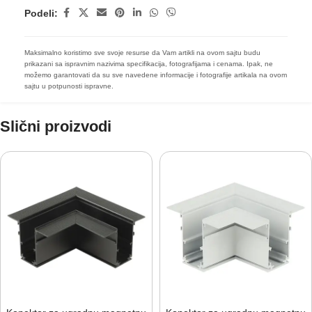
Podeli:
Maksimalno koristimo sve svoje resurse da Vam artikli na ovom sajtu budu
prikazani sa ispravnim nazivima specifikacija, fotografijama i cenama. Ipak, ne
možemo garantovati da su sve navedene informacije i fotografije artikala na ovom
sajtu u potpunosti ispravne.
Slični proizvodi