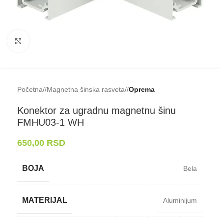
Klikni da uveličaš
Početna
/
Magnetna šinska rasveta
/
Oprema
Konektor za ugradnu magnetnu šinu
FMHU03-⁠1 WH
650,00
RSD
BOJA
Bela
MATERIJAL
Aluminijum