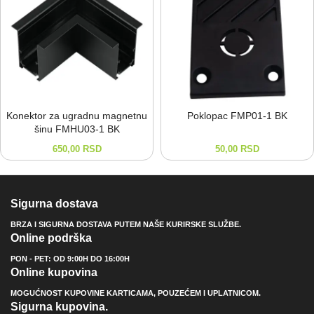
Konektor za ugradnu magnetnu
Poklopac FMP01-⁠1 BK
šinu FMHU03-⁠1 BK
650,00
RSD
50,00
RSD
Sigurna dostava
BRZA I SIGURNA DOSTAVA PUTEM NAŠE KURIRSKE SLUŽBE.
Online podrška
PON - PET: OD 9:00H DO 16:00H
Online kupovina
MOGUĆNOST KUPOVINE KARTICAMA, POUZEĆEM I UPLATNICOM.
Sigurna kupovina.