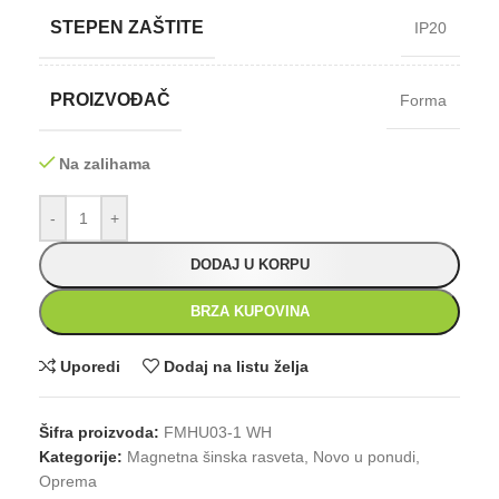
STEPEN ZAŠTITE
IP20
PROIZVOĐAČ
Forma
Na zalihama
-
+
DODAJ U KORPU
BRZA KUPOVINA
Uporedi
Dodaj na listu želja
Šifra proizvoda:
FMHU03-1 WH
Kategorije:
Magnetna šinska rasveta
,
Novo u ponudi
,
Oprema