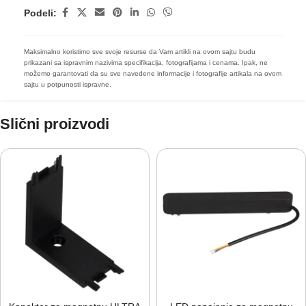
Podeli:
Maksimalno koristimo sve svoje resurse da Vam artikli na ovom sajtu budu
prikazani sa ispravnim nazivima specifikacija, fotografijama i cenama. Ipak, ne
možemo garantovati da su sve navedene informacije i fotografije artikala na ovom
sajtu u potpunosti ispravne.
Slični proizvodi