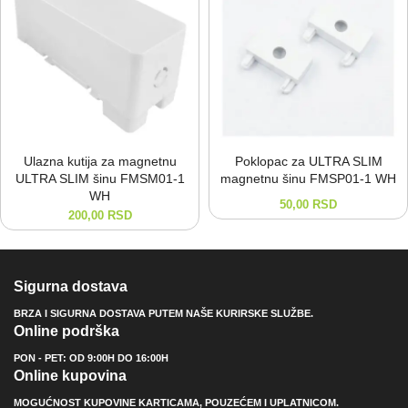
Ulazna kutija za magnetnu
Poklopac za ULTRA SLIM
ULTRA SLIM šinu FMSM01-⁠1
magnetnu šinu FMSP01-⁠1 WH
WH
50,00
RSD
200,00
RSD
Sigurna dostava
BRZA I SIGURNA DOSTAVA PUTEM NAŠE KURIRSKE SLUŽBE.
Online podrška
PON - PET: OD 9:00H DO 16:00H
Online kupovina
MOGUĆNOST KUPOVINE KARTICAMA, POUZEĆEM I UPLATNICOM.