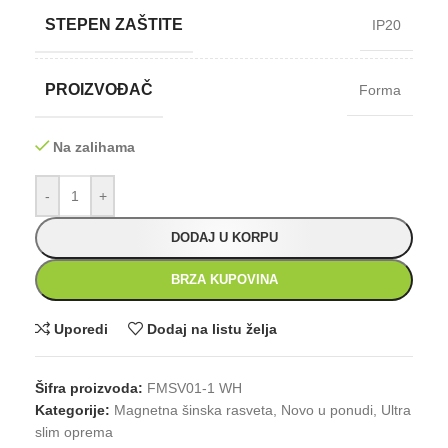
STEPEN ZAŠTITE
IP20
PROIZVOĐAČ
Forma
Na zalihama
-
+
DODAJ U KORPU
BRZA KUPOVINA
Uporedi
Dodaj na listu želja
Šifra proizvoda:
FMSV01-1 WH
Kategorije:
Magnetna šinska rasveta
,
Novo u ponudi
,
Ultra
slim oprema