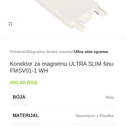
Klikni da uveličaš
Početna
/
Magnetna šinska rasveta
/
Ultra slim oprema
Konektor za magnetnu ULTRA SLIM šinu
FMSV01-⁠1 WH
400,00
RSD
BOJA
Bela
MATERIJAL
Aluminijum + Plastika