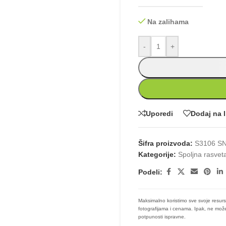
Na zalihama
-
+
Uporedi
Dodaj na l
Šifra proizvoda:
S3106 S
Kategorije:
Spoljna rasvet
Podeli:
Maksimalno koristimo sve svoje resurs
fotografijama i cenama. Ipak, ne može
potpunosti ispravne.