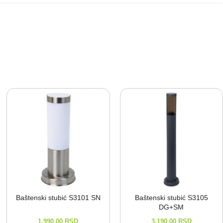
Baštenski stubić S3101 SN
Baštenski stubić S3105
DG+SM
1.990,00
RSD
3.190,00
RSD