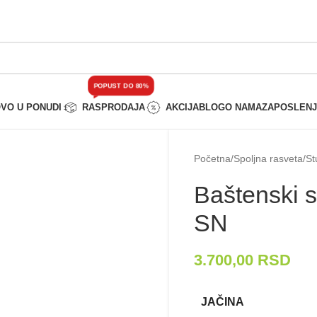
POPUST DO 80%
VO U PONUDI
RASPRODAJA
AKCIJA
BLOG
O NAMA
ZAPOSLEN
Početna
/
Spoljna rasveta
/
St
Baštenski s
SN
3.700,00
RSD
JAČINA