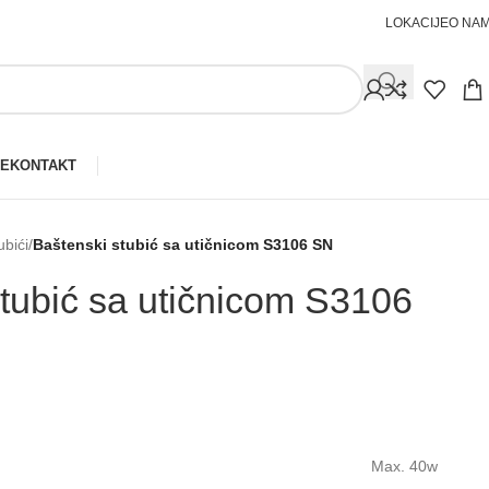
LOKACIJE
O NA
JE
KONTAKT
ubići
/
Baštenski stubić sa utičnicom S3106 SN
tubić sa utičnicom S3106
Max. 40w