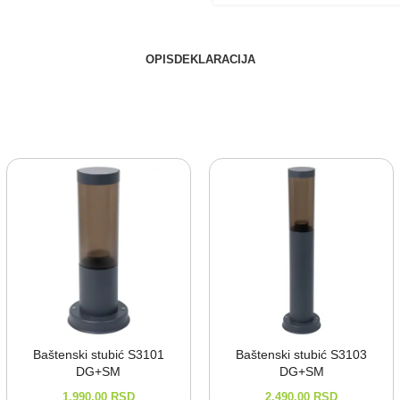
OPIS
DEKLARACIJA
Baštenski stubić S3101
Baštenski stubić S3103
DG+SM
DG+SM
1.990,00
RSD
2.490,00
RSD