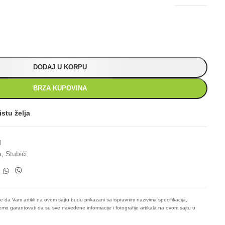
DODAJ U KORPU
BRZA KUPOVINA
istu želja
N
a
,
Stubići
e da Vam artikli na ovom sajtu budu prikazani sa ispravnim nazivima specifikacija,
mo garantovati da su sve navedene informacije i fotografije artikala na ovom sajtu u