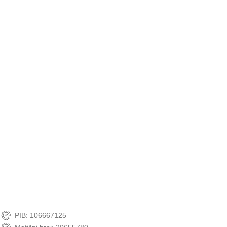
Sigurna dostava
Brza i sigurna dostava putem naše kurirske službe.
Online podrška
Pon - Pet: od 9:00h do 16:00h
Online kupovina
Mogućnost kupovine karticama, pouzećem i uplatnicom.
Sigurna kupovina.
Garantujemo svaku online kupovinu do 14 dana od kupovine.
PIB: 106667125