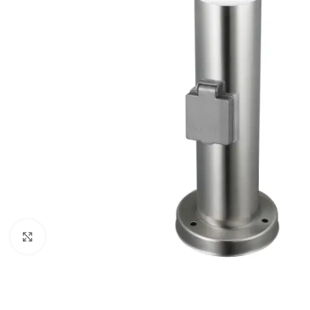
Klikni da uveličaš