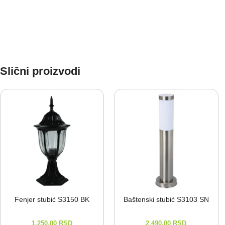
Slični proizvodi
Fenjer stubić S3150 BK
Baštenski stubić S3103 SN
1.250,00
RSD
2.490,00
RSD