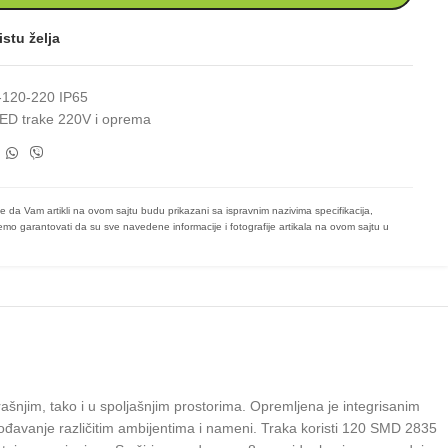
istu želja
120-220 IP65
ED trake 220V i oprema
e da Vam artikli na ovom sajtu budu prikazani sa ispravnim nazivima specifikacija,
mo garantovati da su sve navedene informacije i fotografije artikala na ovom sajtu u
šnjim, tako i u spoljašnjim prostorima. Opremljena je integrisanim
gođavanje različitim ambijentima i nameni. Traka koristi 120 SMD 2835