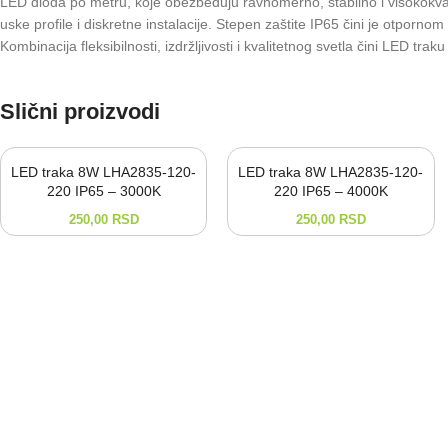
LED dioda po metru, koje obezbeđuju ravnomerno, stabilno i visokokva
uske profile i diskretne instalacije. Stepen zaštite IP65 čini je otporn
Kombinacija fleksibilnosti, izdržljivosti i kvalitetnog svetla čini LED
Slični proizvodi
LED traka 8W LHA2835-120-
LED traka 8W LHA2835-120-
220 IP65 – 3000K
220 IP65 – 4000K
250,00
RSD
250,00
RSD