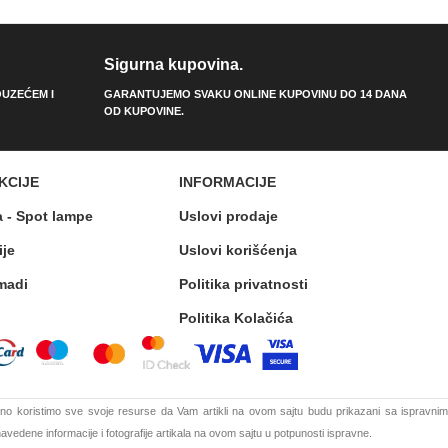
Sigurna kupovina.
UZEĆEM I
GARANTUJEMO SVAKU ONLINE KUPOVINU DO 14 DANA
OD KUPOVINE.
KCIJE
INFORMACIJE
a - Spot lampe
Uslovi prodaje
ije
Uslovi korišćenja
madi
Politika privatnosti
Politika Kolačića
o koristimo sve svoje resurse da Vam artikli na ovom sajtu budu prikazani sa ispravnim
vedene informacije i fotografije artikala na ovom sajtu u potpunosti ispravne.