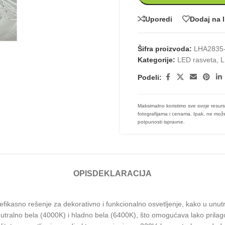
Uporedi
Dodaj na l
Šifra proizvoda:
LHA2835-
Kategorije:
LED rasveta
,
L
Podeli:
Maksimalno koristimo sve svoje resurs
fotografijama i cenama. Ipak, ne može
potpunosti ispravne.
OPIS
DEKLARACIJA
asno rešenje za dekorativno i funkcionalno osvetljenje, kako u unutra
neutralno bela (4000K) i hladno bela (6400K), što omogućava lako prila