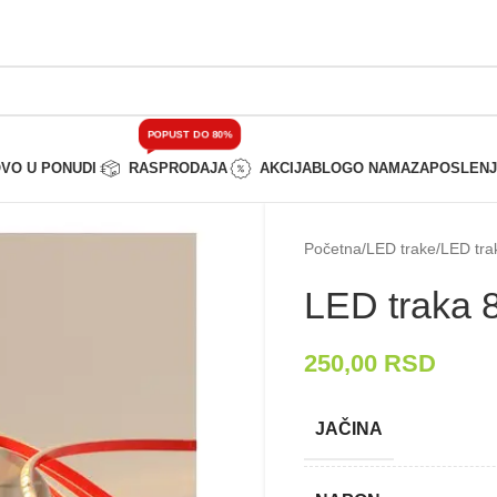
POPUST DO 80%
VO U PONUDI
RASPRODAJA
AKCIJA
BLOG
O NAMA
ZAPOSLEN
Početna
/
LED trake
/
LED tra
LED traka 
250,00
RSD
JAČINA