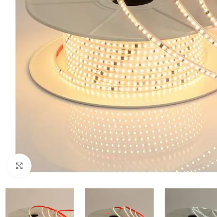
Klikni da uveličaš