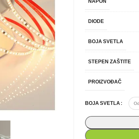
NAPON
DIODE
BOJA SVETLA
STEPEN ZAŠTITE
PROIZVOĐAČ
BOJA SVETLA