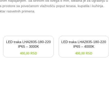
datnim napajanjem. Sa širinom od svega 8 mm, idealna je za ugradnju u
 za prostore sa povećanom vlažnošću poput terasa, kupatila i kuhinja.
ektar rasvetnih primena.
LED traka LHA2835-180-220
LED traka LHA2835-180-220
IP65 – 3000K
IP65 – 4000K
400,00
RSD
400,00
RSD