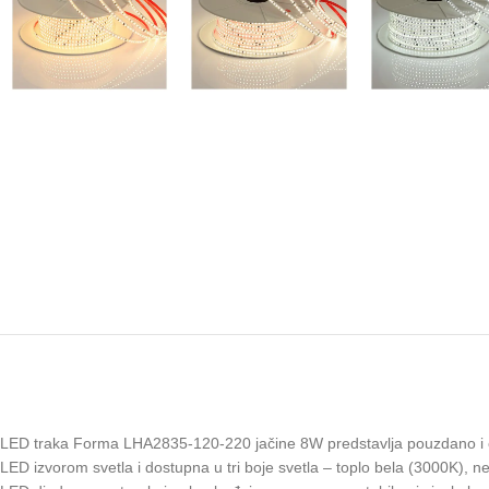
LED traka Forma LHA2835-120-220 jačine 8W predstavlja pouzdano i efik
LED izvorom svetla i dostupna u tri boje svetla – toplo bela (3000K), 