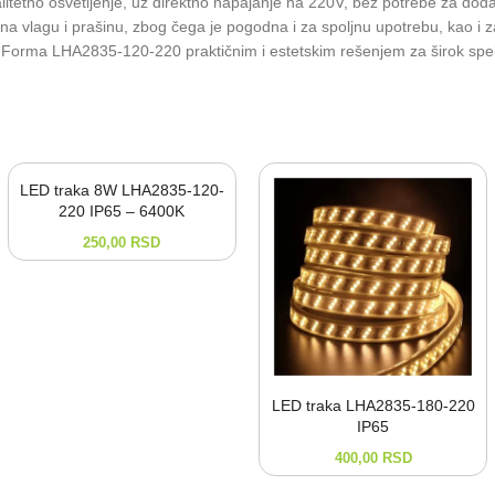
litetno osvetljenje, uz direktno napajanje na 220V, bez potrebe za do
om na vlagu i prašinu, zbog čega je pogodna i za spoljnu upotrebu, kao i
 traku Forma LHA2835-120-220 praktičnim i estetskim rešenjem za širok sp
LED traka 8W LHA2835-120-
220 IP65 – 6400K
250,00
RSD
LED traka LHA2835-⁠180-⁠220
IP65
400,00
RSD