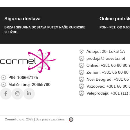
Sigurna dostava
Online podrš
BRZA I SIGURNA DOSTAVA PUTEM NAŠE KURIRSKE
PON - PET: OD 9:0
SLUŽBE.
Autoput 20, Lokal 1A
prodaja@rasveta.net
Online: +381 66 80 80 
Zemun: +381 66 80 80
PIB: 106667125
Novi Beograd: +381 66
Matični broj: 20655780
Voždovac: +381 66 80 
Veleprodaja: +381 (11)
|
Cormel d.o.o.
2025 | Sva prava zadržana.