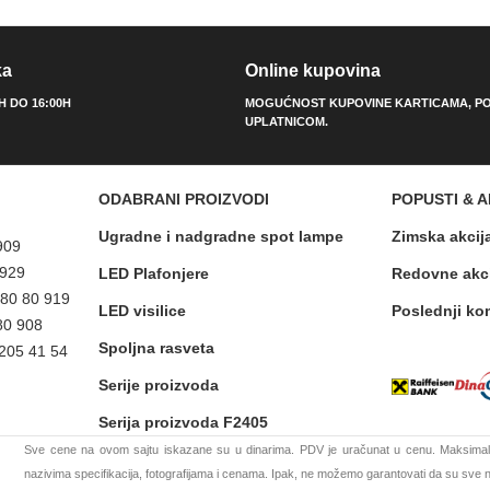
ka
Online kupovina
0H DO 16:00H
MOGUĆNOST KUPOVINE KARTICAMA, PO
UPLATNICOM.
ODABRANI PROIZVODI
POPUSTI & A
Ugradne i nadgradne spot lampe
Zimska akcij
909
 929
LED Plafonjere
Redovne akc
 80 80 919
LED visilice
Poslednji ko
80 908
Spoljna rasveta
 205 41 54
Serije proizvoda
Serija proizvoda F2405
Sve cene na ovom sajtu iskazane su u dinarima. PDV je uračunat u cenu. Maksimaln
nazivima specifikacija, fotografijama i cenama. Ipak, ne možemo garantovati da su sve na