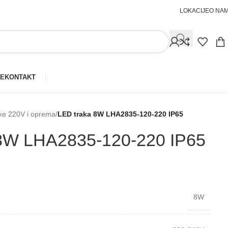
LOKACIJE
O NA
JE
KONTAKT
ke 220V i oprema
/
LED traka 8W LHA2835-⁠120-⁠220 IP65
8W LHA2835-⁠120-⁠220 IP65
8W